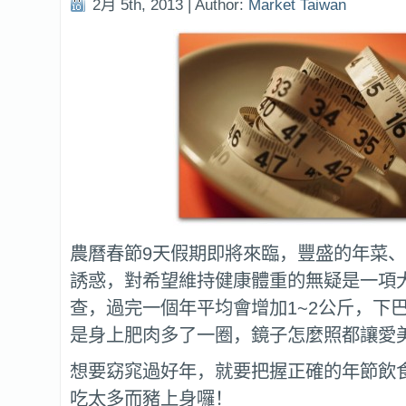
2月 5th, 2013 | Author:
Market Taiwan
農曆春節9天假期即將來臨，豐盛的年菜
誘惑，對希望維持健康體重的無疑是一項
查，過完一個年平均會增加1~2公斤，下
是身上肥肉多了一圈，鏡子怎麼照都讓愛
想要窈窕過好年，就要把握正確的年節飲
吃太多而豬上身囉！