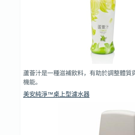
蘆薈汁是一種滋補飲料，有助於調整體質
機能。
美安純淨™桌上型濾水器