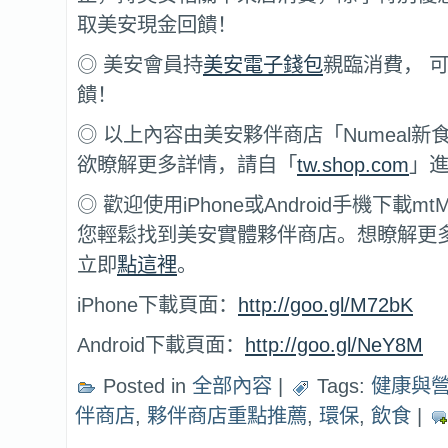
取美安現金回饋！
◎ 美安會員持
美安電子錢包
親臨消費， 
饋！
◎ 以上內容由美安夥伴商店「Numeal
欲瞭解更多詳情，請自「
tw.shop.com
」
◎ 歡迎使用iPhone或Android手機下載mtM
您輕鬆找到美安實體夥伴商店。想瞭解更多mtM
立即
點這裡
。
iPhone下載頁面：
http://goo.gl/M72bK
Android下載頁面：
http://goo.gl/NeY8M
Posted in
全部內容
|
Tags:
健康與
伴商店
,
夥伴商店重點推薦
,
環保
,
飲食
|