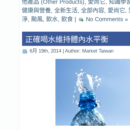
他產品 (Other Products)
,
愛尚它
,
知識學
健康與營養
,
全新生活
,
全部內容
,
愛尚它
,
淨
,
颱風
,
飲水
,
飲食
|
No Comments »
正確喝水維持體內水平衡
6月 19th, 2014 | Author:
Market Taiwan