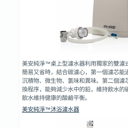
美安純淨™桌上型濾水器利用獨家的雙濾
簡易又省時，結合碳濾心，第一個濾芯能
沉積物、微生物、氯味和異味。第二個濾
換程序，能夠減少水中的鉛，維持飲水的
飲水維持健康的酸鹼平衡。
美安純淨™沐浴濾水器