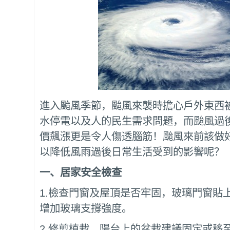
進入颱風季節，颱風來襲時擔心戶外東西
水停電以及人的民生需求問題，而颱風過
價飆漲更是令人傷透腦筋！颱風來前該做
以降低風雨過後日常生活受到的影響呢？
一、居家安全檢查
1.檢查門窗及屋頂是否牢固，玻璃門窗貼
增加玻璃支撐強度。
2.修剪植栽，陽台上的盆栽建議固定或移