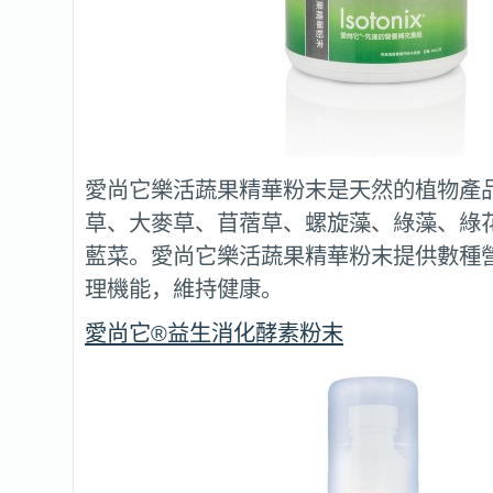
愛尚它樂活蔬果精華粉末是天然的植物產
草、大麥草、苜蓿草、螺旋藻、綠藻、綠
藍菜。愛尚它樂活蔬果精華粉末提供數種
理機能，維持健康。
愛尚它®益生消化酵素粉末