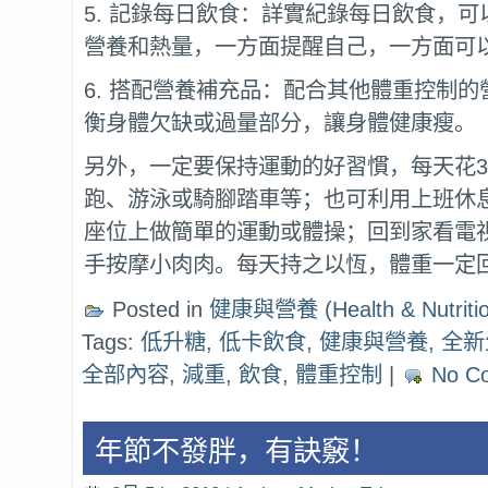
5. 記錄每日飲食：詳實紀錄每日飲食，
營養和熱量，一方面提醒自己，一方面可
6. 搭配營養補充品：配合其他體重控制
衡身體欠缺或過量部分，讓身體健康瘦。
另外，一定要保持運動的好習慣，每天花3
跑、游泳或騎腳踏車等；也可利用上班休
座位上做簡單的運動或體操；回到家看電
手按摩小肉肉。每天持之以恆，體重一定
Posted in
健康與營養 (Health & Nutritio
Tags:
低升糖
,
低卡飲食
,
健康與營養
,
全新
全部內容
,
減重
,
飲食
,
體重控制
|
No C
年節不發胖，有訣竅！