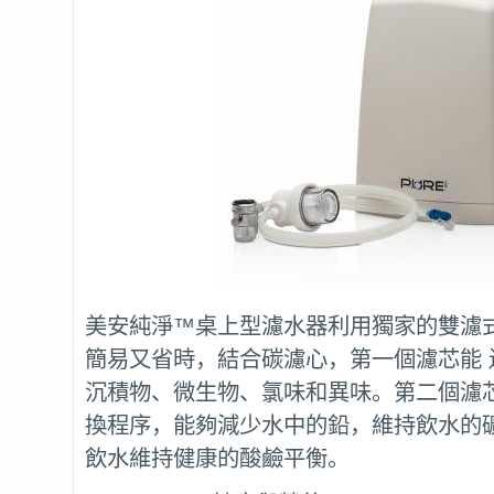
美安純淨™桌上型濾水器利用獨家的雙濾
簡易又省時，結合碳濾心，第一個濾芯能 
沉積物、微生物、氯味和異味。第二個濾
換程序，能夠減少水中的鉛，維持飲水的
飲水維持健康的酸鹼平衡。