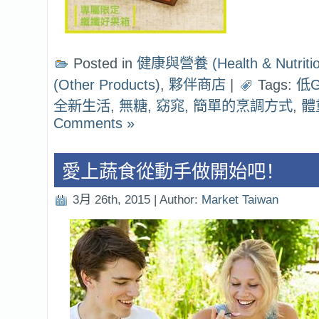
Posted in
健康與營養 (Health & Nutritio
(Other Products)
,
夥伴商店
|
Tags:
低
全新生活
,
無糖
,
窈窕
,
簡單的烹調方式
,
體
Comments »
愛上蔬食從動手做開始吧！
3月 26th, 2015 | Author:
Market Taiwan