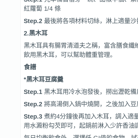
紅蘿蔔 1/4 條
Step.2
最後將各項材料切絲，淋上適量沙
2.
黑木耳
黑木耳具有腸胃清道夫之稱，富含膳食纖
飲用黑木耳，可以幫助體重管理。
食譜
*
黑木耳豆腐羹
Step.1
黑木耳用冷水泡發後，撈出瀝乾備
Step.2
將高湯倒入鍋中燒開，之後加入豆
Step.3
煮約4分鐘後再加入木耳，調入適
用水澱粉勾芡即可，起鍋前淋入少許香油
每日均衡飲食外，選擇低 GI值的食物，