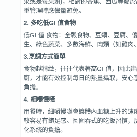
果或是莓果類)，相對的香蕉、西瓜等屬於
重管理時應儘量避免。
2.
多吃低GI 值食物
低GI 值 食物：全榖食物、豆類、豆腐、
生、綠色蔬菜、多數海鮮、肉類（如雞肉、
3.烹調方式簡單
食物越精緻，往往代表著高GI 值，因此
廚，才能有效控制每日的熱量攝取，安心
負擔。
4. 細嚼慢嚥
用餐時，細嚼慢嚥會讓體內血糖上升的速
較容易有飽足感。囫圇吞式的吃飯習慣，
化系統的負擔。