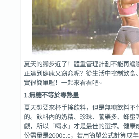
夏天的腳步近了！體重管理計劃不能再緩
正達到健康又窈窕呢？從生活中控制飲食
實很簡單喔！一起來看看吧~
1.
無糖不等於零熱量
夏天想要來杯手搖飲料，但是無糖飲料不
的。飲料內的奶精、珍珠、養樂多、蜂蜜
覷，所以「喝水」才是最佳的選擇。健康
份需量是2000c.c，若用簡單公式計算成