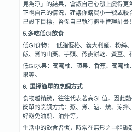
見為淨」的結果，會讓自己心態上變得更
正視自己的情況，建議你購買小一號或較
己設下目標，督促自己執行體重管理計畫
5.多吃低
GI飲食
低GI食物： 低脂優格、義大利麵、粉絲
飯、煮的山藥、芋頭、燕麥餅乾、黃豆、
低GI水果：葡萄柚、蘋果、香蕉、葡萄柚
果等。
6.
選擇簡單的烹調方式
食物越精緻，往往代表著高GI 值，因此
簡單的烹調方式：蒸、煮、滷、燉、涼拌
好避免油煎、油炸等。
生活中的飲食習慣，時常在無形之中阻礙