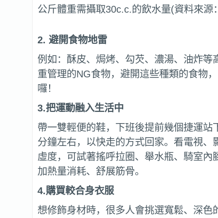
公斤體重需攝取30c.c.的飲水量(資料來
2.
避開食物地雷
例如：酥皮、焗烤、勾芡、濃湯、油炸等
重管理的NG食物，避開這些種類的食物
囉！
3.
把運動融入生活中
帶一雙輕便的鞋，下班後提前幾個捷運站下車
分鐘左右，以快走的方式回家。看電視、
虛度，可試著搖呼拉圈、舉水瓶、騎室內
加熱量消耗、舒展筋骨。
4.
購買較合身衣服
想修飾身材時，很多人會挑選寬鬆、深色