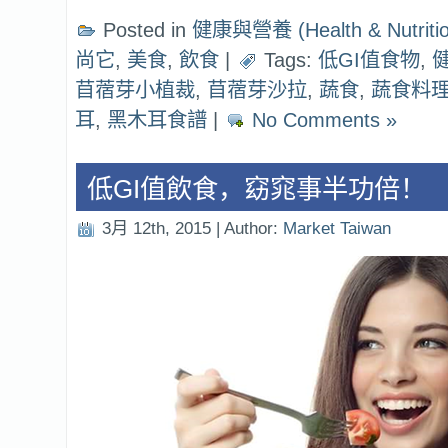
Posted in
健康與營養 (Health & Nutritio
尚它
,
美食
,
飲食
|
Tags:
低GI值食物
,
苜蓿芽小植裁
,
苜蓿芽沙拉
,
蔬食
,
蔬食料
耳
,
黑木耳食譜
|
No Comments »
低GI值飲食，窈窕事半功倍！
3月 12th, 2015 | Author:
Market Taiwan