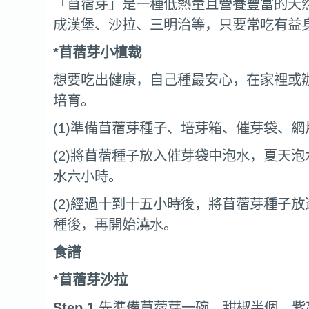
「苜蓿芽」是一種低熱量且營養豐富的天
成漢堡、沙拉、三明治等，只要常吃有益
*
苜蓿芽小植裁
想要吃出健康，自己種最安心，在家裡或
培育。
(1)準備苜蓿芽種子、培芽箱、催芽袋、
(2)將苜蓿種子放入催芽袋中泡水，夏天
水六小時。
(2)經過十到十五小時後，將苜蓿芽種子
種後，再開始澆水。
食譜
*苜蓿芽沙拉
Step.1
先準備苜蓿芽一碗、甜椒半個、紫高麗