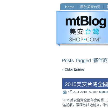
Home
關於美安台灣
Posts Tagged ‘夥伴
« Older Entries
2015美安台灣全
4月 21st, 2015 | Author:
Market
2015美安台灣全國年會的第
滿朝氣，躍躍欲試地前來，準