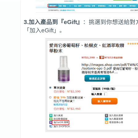
3.加入產品到『eGift』
：挑選到你想送給對
「加入eGift」。