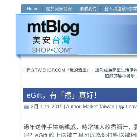
Home
關於美安台灣
聯繫我們
登入超連鎖®事
«
建立TW.SHOP.COM『我的清單』，讓你成為簡單生活購
照顧頭髮小撇步
eGift，有「禮」真好！
2月 11th, 2015 | Author:
Market Taiwan
|
Leav
過年送伴手禮給親戚，時常讓人絞盡腦汁，
呢？eGift 線上送禮工具可以為你打點送禮