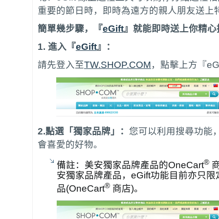
重要的節日時，即時為遠方的親人朋友送上
簡單幾步驟，『
eGift
』就能即時送上你精心
1.
進入『
eGift
』：
請先登入至
TW.SHOP.COM
，點擊上方『eGi
2.點選「獨家品牌」：
您可以利用搜尋功能
會喜愛的好物。
®
備註：美安獨家品牌產品的OneCart
商
安獨家品牌產品，eGift功能目前亦只
®
品(OneCart
商店)。