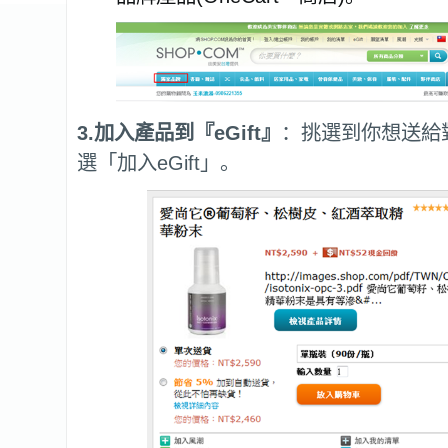
3.加入產品到『eGift』
：挑選到你想送給
選「加入eGift」。