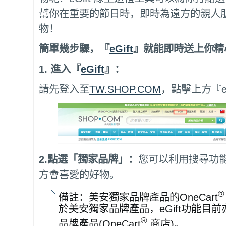
幫你在重要的節日時，即時為遠方的親人
物！
簡單幾步驟，『
eGift
』就能即時送上你精
1.
進入『
eGift
』：
請先登入至
TW.SHOP.COM
，點擊上方『e
2.點選「獨家品牌」：
您可以利用搜尋功
方會喜愛的好物。
®
備註：美安獨家品牌產品的OneCart
於美安獨家品牌產品，eGift功能目
®
品牌產品(OneCart
商店)。