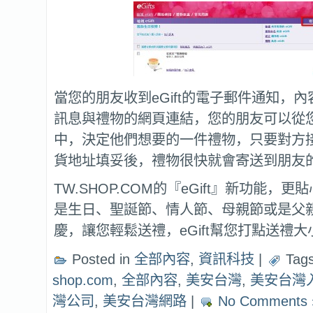
當您的朋友收到eGift的電子郵件通知，
訊息與禮物的網頁連結，您的朋友可以從
中，決定他們想要的一件禮物，只要對方
貨地址填妥後，禮物很快就會寄送到朋友
TW.SHOP.COM的『eGift』新功能，
是生日、聖誕節、情人節、母親節或是父
慶，讓您輕鬆送禮，eGift幫您打點送禮
Posted in
全部內容
,
資訊科技
|
Tag
shop.com
,
全部內容
,
美安台灣
,
美安台灣
灣公司
,
美安台灣網路
|
No Comments 