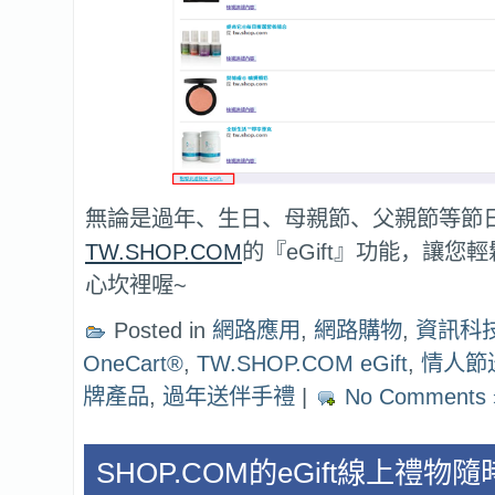
無論是過年、生日、母親節、父親節等節
TW.SHOP.COM
的『eGift』功能，讓您
心坎裡喔~
Posted in
網路應用
,
網路購物
,
資訊科
OneCart®
,
TW.SHOP.COM eGift
,
情人節
牌產品
,
過年送伴手禮
|
No Comments 
SHOP.COM的eGift線上禮