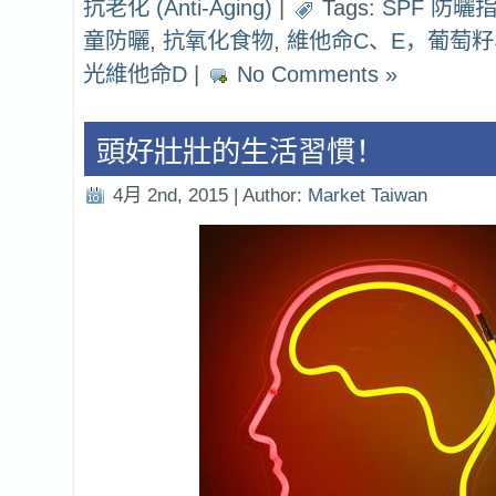
抗老化 (Anti-Aging)
|
Tags:
SPF 防曬
童防曬
,
抗氧化食物
,
維他命C、E，葡萄
光維他命D
|
No Comments »
頭好壯壯的生活習慣！
4月 2nd, 2015 | Author:
Market Taiwan