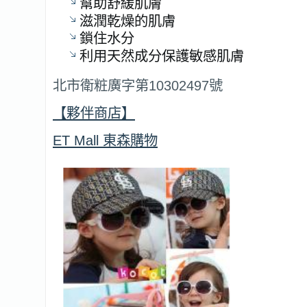
幫助舒緩肌膚
滋潤乾燥的肌膚
鎖住水分
利用天然成分保護敏感肌膚
北市衛粧廣字第10302497號
【夥伴商店】
ET Mall 東森購物