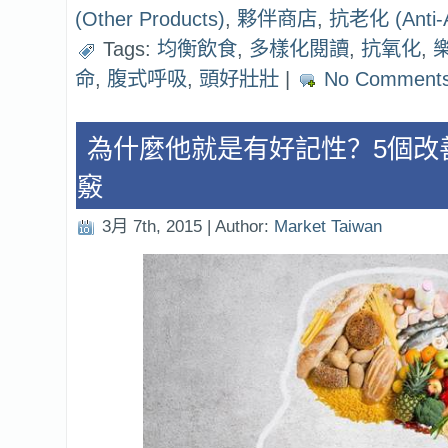
(Other Products)
,
夥伴商店
,
抗老化 (Anti-A
Tags:
均衡飲食
,
多樣化閱讀
,
抗氧化
,
命
,
腹式呼吸
,
頭好壯壯
|
No Comments
為什麼他就是有好記性？5個改
竅
3月 7th, 2015 | Author:
Market Taiwan