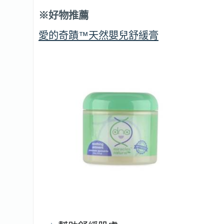
※好物推薦
愛的奇蹟™天然嬰兒舒緩膏