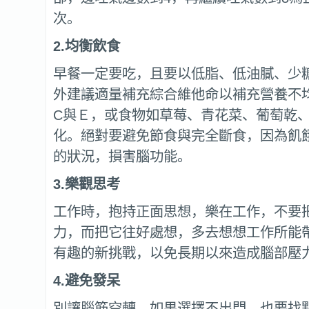
次。
2.
均衡飲食
早餐一定要吃，且要以低脂、低油膩、少
外建議適量補充綜合維他命以補充營養不
C與Ｅ，或食物如草莓、青花菜、葡萄乾
化。絕對要避免節食與完全斷食，因為飢
的狀況，損害腦功能。
3.
樂觀思考
工作時，抱持正面思想，樂在工作，不要
力，而把它往好處想，多去想想工作所能
有趣的新挑戰，以免長期以來造成腦部壓
4.
避免發呆
別讓腦筋空轉，如果選擇不出門，也要找