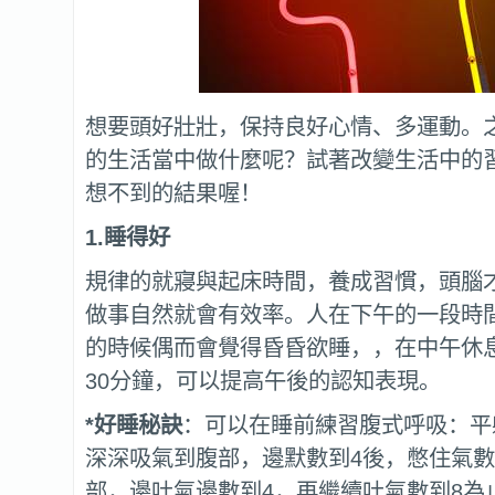
想要頭好壯壯，保持良好心情、多運動。
的生活當中做什麼呢？試著改變生活中的
想不到的結果喔！
1.
睡得好
規律的就寢與起床時間，養成習慣，頭腦
做事自然就會有效率。人在下午的一段時
的時候偶而會覺得昏昏欲睡，，在中午休
30分鐘，可以提高午後的認知表現。
*
好睡秘訣
：可以在睡前練習腹式呼吸：平
深深吸氣到腹部，邊默數到4後，憋住氣數
部，邊吐氣邊數到4，再繼續吐氣數到8為止