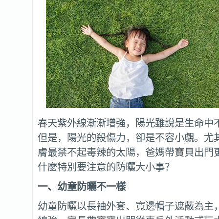
春天紫外線漸漸增強，陽光雖說是生命中
但是，陽光的殺傷力，卻是不容小覷。尤
膚最禁不起毒辣的太陽，爸媽帶寶貝出門
什麼特別要注意的防曬大小事？
一、幼童防曬不一樣
幼童防曬以長袖外套、寬邊帽子遮蔽為主