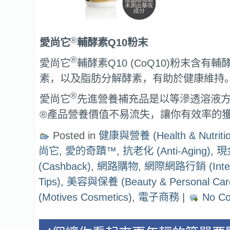
®
愛尚它
輔酵素Q10
粉末
®
愛尚它
輔酵素Q10 (CoQ10)粉末含有輔
素，以及脂肪分解酵素，有助於健康維持
®
愛尚它
先進營養補充品是以等滲透溶液
®產品營養價值不易流失，讓你有效率的
Posted in
健康與營養 (Health & Nutritio
尚它
,
愛的奇蹟™
,
抗老化 (Anti-Aging)
,
現
(Cashback)
,
網路購物
,
網際網路行銷 (Intern
Tips)
,
美容與保養 (Beauty & Personal Car
(Motives Cosmetics)
,
電子商務
|
No C