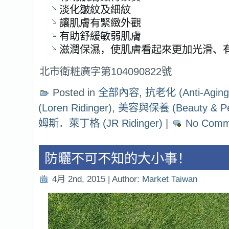
淡化皺紋及細紋
讓肌膚有緊緻外觀
有助舒緩敏弱肌膚
滋潤保濕，使肌膚看起來更加光滑、
北市衛粧廣字第104090822號
Posted in
全部內容
,
抗老化 (Anti-Aging
(Loren Ridinger)
,
美容與保養 (Beauty & Per
姆斯．萊丁格 (JR Ridinger)
|
No Comm
防曬不可不知的大小事！
4月 2nd, 2015 | Author:
Market Taiwan