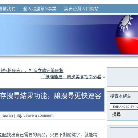
聯繫我們
登入超連鎖®事業
美安台灣入口網站
餅+粉底液」，打造立體完美底妝
「紙貓熊展」周邊美食指南必看
»
OM儲存搜尋結果功能，讓搜尋更快速容
搜索本網站
 Taiwan
|
Leave a comment
COM
找出自己需要的商品，只要下對關鍵字，就能精