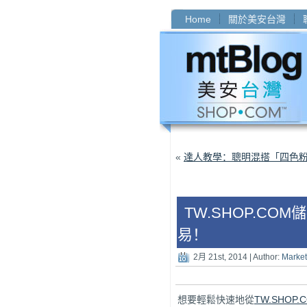
Home
關於美安台灣
«
達人教學：聰明混搭「四色粉
TW.SHOP.C
易！
2月 21st, 2014 | Author:
Market
想要輕鬆快速地從
TW.SHOP.