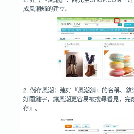
1. 建立『風潮』：請先至SHOP.COM
成風潮舖的建立。
2. 儲存風潮：建好『風潮舖』的名稱、
好關鍵字，讓風潮更容易被搜尋看見，完
存』。