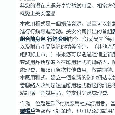
與您的潛在人選分享實體試用品，相當方
樣愛上美安產品！
本應用程式是一個絕佳資源，甚至可以針
進行行銷跟進活動。美安公司推出的首組
®
組合隨身包-
行銷套組
内含三份愛尚它
每
以及附有產品資訊的精美簡介。（其他產
組即將上市。）未來您可以透過這個全新
套試用品給您輸入在應用程式的聯絡人，
處理費，無須再負擔其他費用，敬請期待
本應用程式，建立一個全新的迷你網站以
當聯絡人收到您透過應用程式發送的訊息
站訂購一套試用品，並支付少額處理費。
®
作為一位超連鎖
行銷應用程式訂用者，
業帳戶
為顧客下訂單時，也可以添加試用