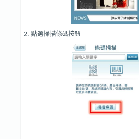
2. 點選掃描條碼按鈕