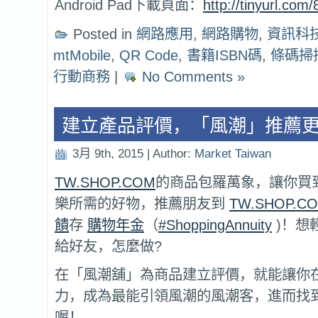
Android Pad下載頁面：
http://tinyurl.com
Posted in
網路應用
,
網路購物
,
資訊科
mtMobile
,
QR Code
,
書籍ISBN碼
,
條碼掃
行動商務
|
No Comments »
建立產品評價，「風潮」推薦
3月 9th, 2015 | Author:
Market Taiwan
TW.SHOP.COM
的商品包羅萬象，讓你買
樂所需的好物，推薦朋友到
TW.SHOP.C
饋
存
購物年金
（
#ShoppingAnnuity
)！想
給好友，怎麼做?
在「風潮舖」為商品建立評價，就能讓你
力，成為最能引領風潮的風潮客，進而找
喔！