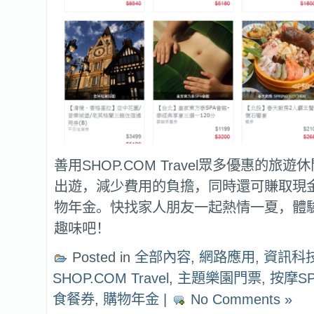
善用SHOP.COM Travel眾多優惠的旅
出遊，減少費用的負擔，同時還可賺取現
物年金。快找家人朋友一起熱情一夏，體
趣味吧！
Posted in
全部內容
,
網路應用
,
資訊科
SHOP.COM Travel
,
主題樂園門票
,
按摩S
食餐券
,
購物年金
|
No Comments »