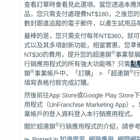
查看訂單時會看見此選項。當您透過本應
品，您只需支付處理費NT$180，之後您
數封跟進追蹤的電子郵件，以產生試用品
最棒的是，您只需支付每年NT$360，就
式以及其多項創新功能，相當實惠。您準
®
NT$30的費用，提升您的超連鎖
事業發
行銷應用程式的所有強大功能嗎？只需
點
®
®
鎖
事業帳戶中，「訂購」 > 「超連鎖
行
填寫表格付款完成訂購。
然後前往App Store或Google Play Sto
用程式（UnFranchise Marketing Ap
業帳戶的登入資料登入本行銷應用程式。
®
關於超連鎖
行銷應用程式的介紹，請參
Posted in
知識學習
,
網路應用
,
網際網路行