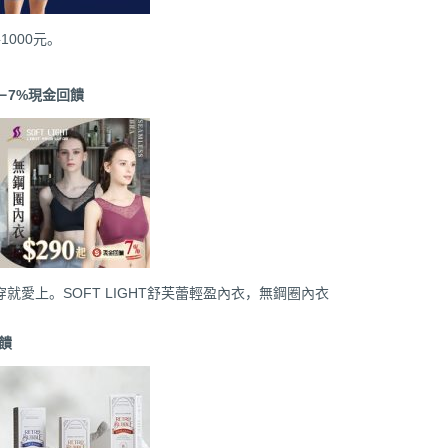
000元。
－7%現金回饋
就愛上。SOFT LIGHT舒芙蕾輕盈內衣，無鋼圈內衣
饋