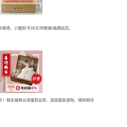
親禮，小鹽熨/手持式/熱敷器/推薦給您。
5折！韓系服飾台灣優質品管，語語童裝選物，隨時期待