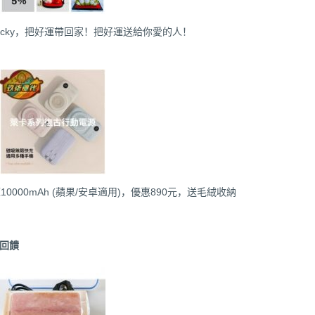
Lucky，把好運帶回家！把好運送給你愛的人！
000mAh (蘋果/安卓適用)，優惠890元，送毛絨收納
金回饋