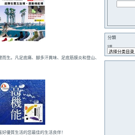
分類
分類
健而生。凡足底痛、腳多汗異味、足底筋膜炎和登山、
喜好優質生活的您最佳的生活良伴！