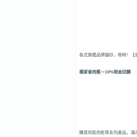
各式旗艦品牌貓砂，限時！【金三
楊家香肉鬆
－10%現金回饋
購買肉鬆肉乾等系列產品，滿