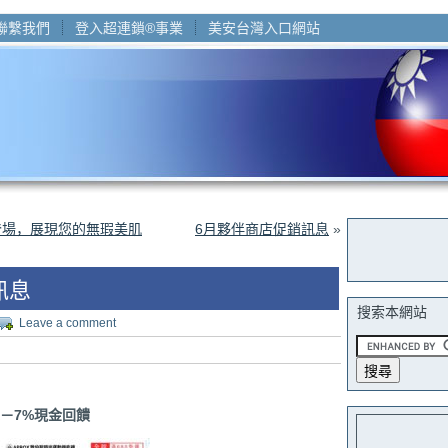
聯繫我們
登入超連鎖®事業
美安台灣入口網站
登場，展現您的無瑕美肌
6月夥伴商店促銷訊息
»
訊息
搜索本網站
Leave a comment
－7%現金回饋