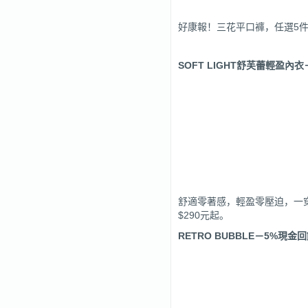
好康報！三花平口褲，任選5件1
SOFT LIGHT
舒芙蕾輕盈內衣
舒適零著感，輕盈零壓迫，一穿
$290元起。
RETRO BUBBLE
－5%現金回