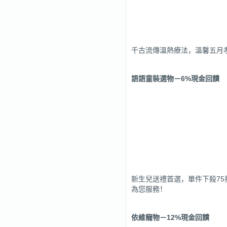
千古流傳溫熱療法，溫馨五月孝
語語童裝選物
－6%現金回饋
新生兒送禮首選，單件下殺7
為您服務！
依維寵物
－12%現金回饋