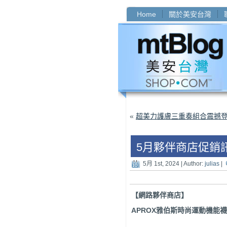
Home
關於美安台灣
«
超美力護膚三重奏組合震撼
5月夥伴商店促銷
5月 1st, 2024 | Author:
julias
|
【網路夥伴商店】
APROX
雅伯斯時尚運動機能襪