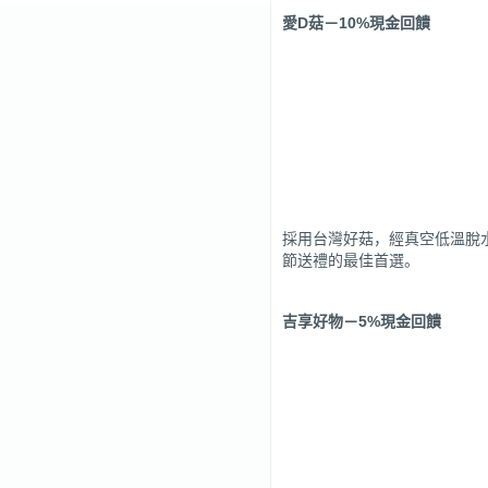
愛D菇
－10%現金回饋
採用台灣好菇，經真空低溫脫
節送禮的最佳首選。
吉享好物
－5%現金回饋