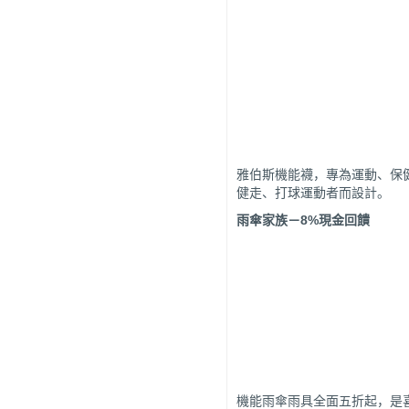
雅伯斯機能襪，專為運動、保
健走、打球運動者而設計。
雨傘家族
－8%現金回饋
機能雨傘雨具全面五折起，是