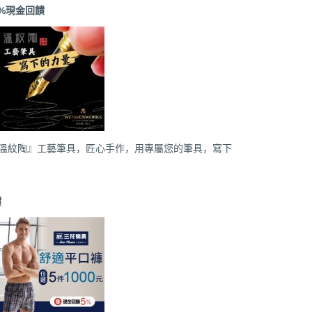
%現金回饋
『溫紋陶』工藝筆具，匠心手作，用專屬您的筆具，寫下
饋