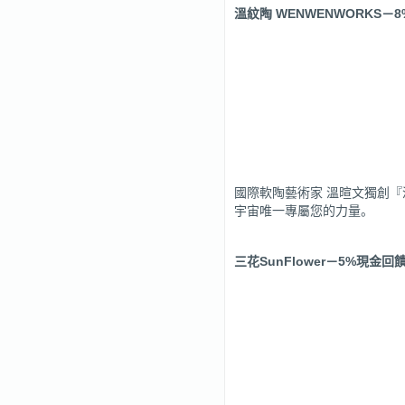
溫紋陶 WENWENWORKS
－8
國際軟陶藝術家 溫暄文獨創
宇宙唯一專屬您的力量。
三花SunFlower
－5%現金回