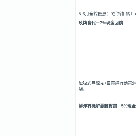
5-6月全館優惠：9折折扣碼 
玖柒食代
－7%現金回饋
磁吸式無線充+自帶線行動電源10
袋。
鮮淨有機解憂雜貨舖
－5%現