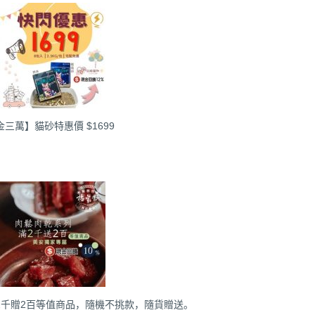
萬】貓砂特惠價 $1699
2千贈2百等值商品，隨機不挑款，隨貨贈送。