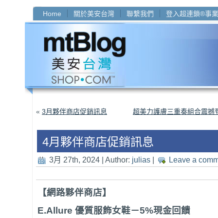
Home
關於美安台灣
聯繫我們
登入超連鎖®事
«
3月夥伴商店促銷訊息
超美力護膚三重奏組合震撼
4月夥伴商店促銷訊息
3月 27th, 2024 | Author:
julias
|
Leave a comm
【網路夥伴商店】
E.Allure
優質服飾女鞋
－5%現金回饋