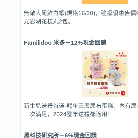
無敵大尾鮮白蝦(規格16/20)，強檔優惠售價9
元澎湖花枝丸2包。
Familidoo
米多
－12%現金回饋
新生兒送禮首選-龍年三層尿布蛋糕，內有尿
一次滿足，2024整年送禮都適用！
黑科技研究所
－6%現金回饋