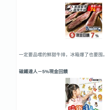
一定要品嚐的鮮甜牛排，冰箱爆了也要囤。
磁鐵達人
－5%現金回饋