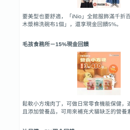
要美型也要舒適，「iNio」全館服飾滿千折
木漿棉洗碗布1個」，還享現金回饋5%。
毛孩食務所
－15%現金回饋
鬆軟小方塊肉丁，可做日常零食機能保健，
且添加營養品，可用來補充犬貓缺乏的營養