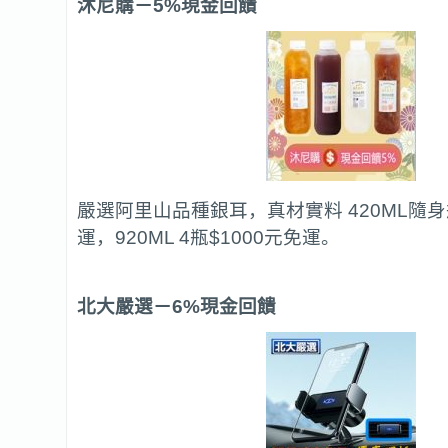
沐尼購
－5%現金回饋
嚴選阿里山品種銀耳，真材實料 420ML隨身瓶
運，920ML 4瓶$1000元免運。
北大嚴選
－6%現金回饋