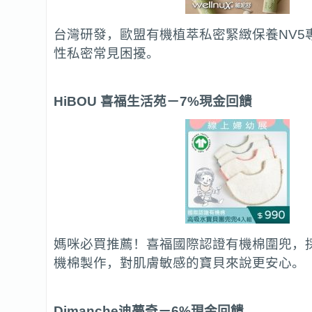
台灣研發，歐盟有機植萃私密緊緻保養NV5
性私密常見困擾。
HiBOU
喜福生活苑
－7%現金回饋
媽咪必買推薦！喜福國際認證有機棉圍兜，
機棉製作，對肌膚敏感的寶貝來說更安心。
Dimanche
迪夢奇
－6%現金回饋