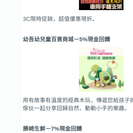
3C限時促銷，超值優惠現折。
幼吾幼兒童百貨商城
－5%現金回饋
用有故事有溫度的經典木玩，傳遞您給孩子
傢伙一起分享回歸自然、動動小手的樂趣。
勝崎生鮮
－7%現金回饋