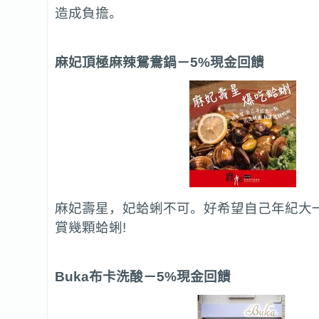
造成負擔。
麻妃頂極麻辣鴛鴦鍋
－5%現金回饋
麻妃壽星，妃蛤蜊不可。好希望自己年紀大
賞幾顆蛤蜊!
Buka
布卡洗酸
－5%現金回饋