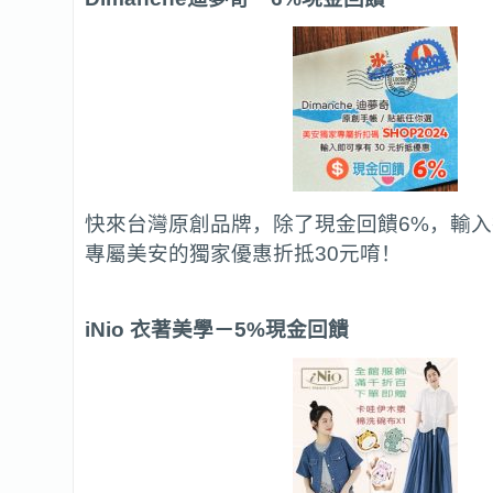
快來台灣原創品牌，除了現金回饋6%，輸
專屬美安的獨家優惠折抵30元唷！
iNio
衣著美學
－5%現金回饋