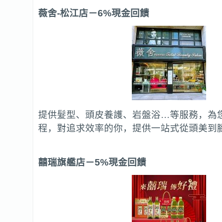
薇舍-松江店
－6%現金回饋
提供髮型、頭皮養護、岩盤浴…等服務，為
程，對追求效率的你，提供一站式從頭美到
囍瑞旗艦店
－5%現金回饋