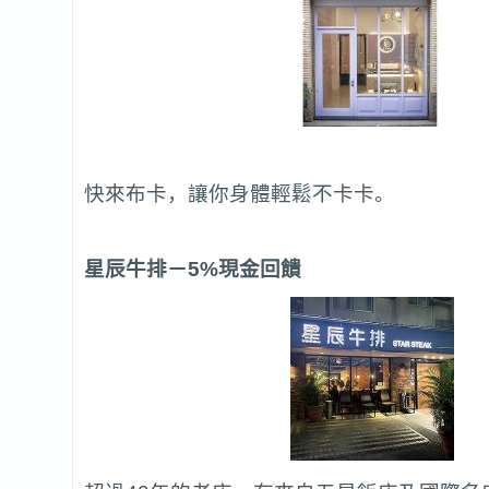
快來布卡，讓你身體輕鬆不卡卡。
星辰牛排
－5%現金回饋