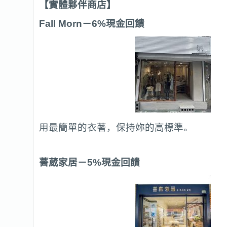
【實體夥伴商店】
Fall Morn
－6%現金回饋
用最簡單的衣著，保持妳的高標準。
薔葳家居
－5%現金回饋