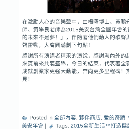
在激勵人心的音樂聲中，由
楊曙
博士、
黃鵬
師、
黃學良
老師為2015美安台灣全國年會
的未來不是夢！」，伴隨著他們動人的歌聲
聲雷動，大會圓滿劃下句點！
感謝所有演講者精采的演說，感謝海內外的
來賓前來共襄盛舉，今日的結束，代表著全
成就創業家更強大動能，奔向更多里程碑！
見！
…………………………………………………
……………………………………………………
…………………………………………………
Posted in
全部內容
,
夥伴商店
,
愛的奇蹟
美安年會
|
Tags:
2015全新生活™打造