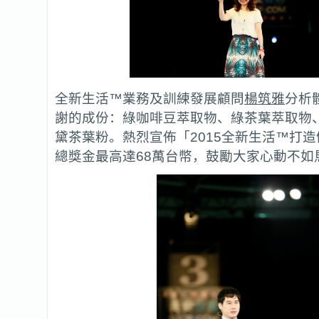
全新生活™業務及訓練發展顧問
楊筑雅
分析
謝的成份：綠咖啡豆萃取物、綠茶葉萃取物
黛茶葉粉。熱烈宣佈「2015全新生活™打
總獎金最高達68萬台幣，鼓勵大家心動不如