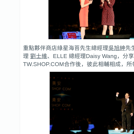
重點夥伴商店綠星海苔先生總經理
吳旭紳
先
理
劉士維
、ELLE 總經理Daisy Wang，
TW.SHOP.COM合作後，彼此相輔相成，