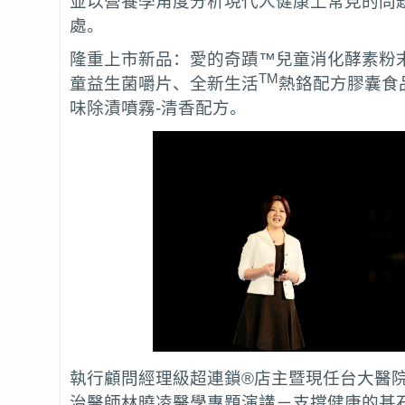
並以營養學角度分析現代人健康上常見的問
處。
隆重上市新品：愛的奇蹟™兒童消化酵素粉
TM
童益生菌嚼片、全新生活
熱鉻配方膠囊食
味除漬噴霧-清香配方。
執行顧問經理級超連鎖®店主暨現任台大醫
治醫師
林曉凌
醫學專題演講－支撐健康的基