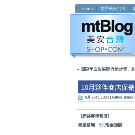
Home
關於美安台灣
«
國際年會後展開行動計畫，
10月夥伴商店促
9月 26th, 2024 | Author:
julias
【網路夥伴商店】
樂樂童鞋
－
5%
現金回饋