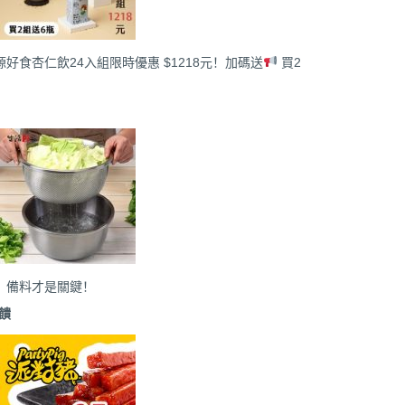
好食杏仁飲24入組限時優惠 $1218元！加碼送
買2
，備料才是關鍵！
饋