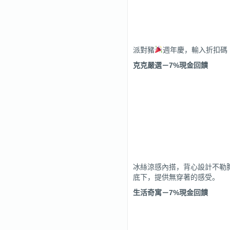
派對豬
週年慶，輸入折扣碼『 
克克嚴選
－
7%
現金回饋
冰絲涼感內搭，背心設計不勒
底下，提供無穿著的感受。
生活奇寓
－
7%
現金回饋