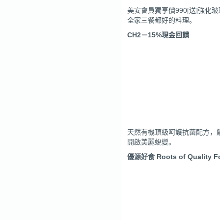
美安會員獨享價990[送]強
全家三餐都好的料理。
CH2
－
15%
現金回饋
天然有機頂級呵護抗菌配方，
開啟美麗蛻變。
優源好食 Roots of Quality F