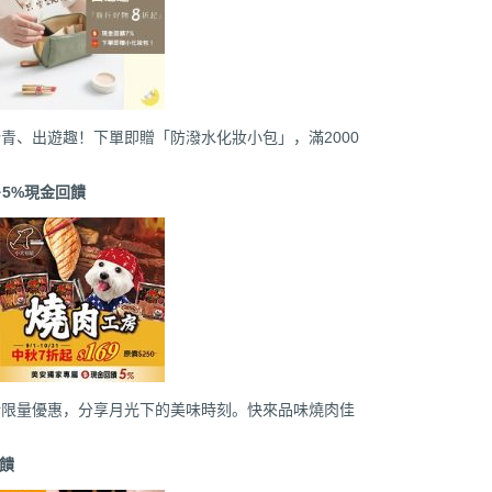
青、出遊趣！下單即贈「防潑水化妝小包」，滿2000
－
5%
現金回饋
折限量優惠，分享月光下的美味時刻。快來品味燒肉佳
饋