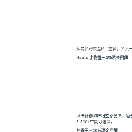
多為台灣製造MIT童鞋，各大
Happ.
小樹屋
－
5%
現金回饋
以時計價的時租空間品牌，適
共300+空間可選擇。
陸霸王
－
10%
現金回饋