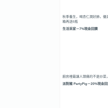
秋季養生，喝杏仁潤好肺，優源
箱再送6瓶
生活采家
－
7%
現金回饋
廚房裡最讓人頭痛的不是炒菜
派對豬 PartyPig
－
20%
現金回