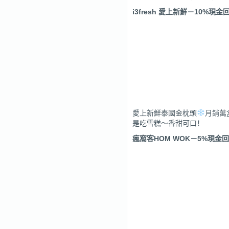
i3fresh
愛上新鮮
－
10%
現金
愛上新鮮泰國金枕頭
月銷萬
是吃雪糕～香甜可口！
瘋窩客HOM WOK
－
5%
現金回