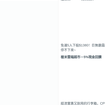
免運5入下殺$1380！巨無
停不下來~
極米雲端超市
－
5%
現金回饋
經濟實惠又耐用的行李箱，C