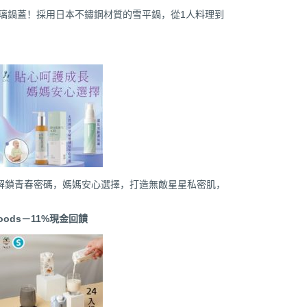
化玻璃鍋蓋！採用日本不鏽鋼材質的雪平鍋，從1人料理到
解鎖青春密碼，媽媽安心選擇，打造無敵星星私密肌，
oods
－
11%
現金回饋