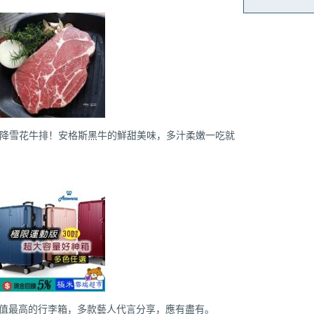
霸霜降雪花牛排！安格斯黑牛的鮮甜美味，多汁柔嫩一吃就
P值最高的行李箱，多款藝人代言分享，應有盡有。