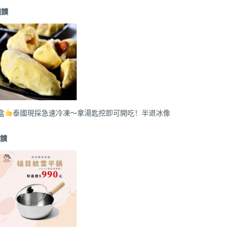
回饋
盒
泰國現採急速冷凍～拿湯匙挖即可開吃！半退冰像
饋