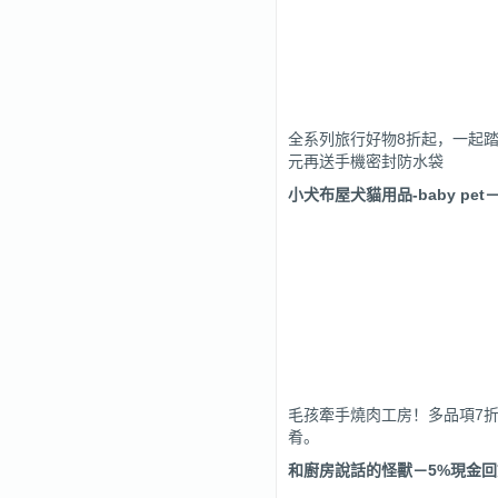
全系列旅行好物8折起，一起踏
元再送手機密封防水袋
小犬布屋犬貓用品-baby pet
毛孩牽手燒肉工房！多品項7
肴。
和廚房說話的怪獸
－
5%
現金回