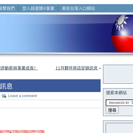
聯繫我們
登入超連鎖®事業
美安台灣入口網站
創造動能與事業成長！
11月夥伴商店促銷訊息
»
銷訊息
搜索本網站
|
Leave a comment