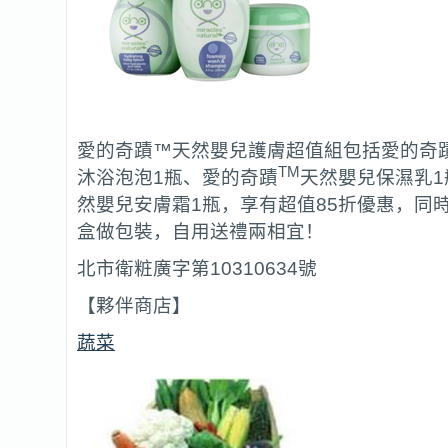
愛的奇蹟™天然嬰兒護膚超值組包括愛的奇
TM
沐浴泡泡1瓶、愛的奇蹟
天然嬰兒保濕乳1
然嬰兒安膚霜1瓶，享有超值85折優惠，同
盒做包裝，自用送禮兩相宜！
北市衛粧廣字第10310634號
【夥伴商店】
蔬菜