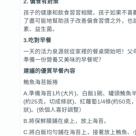
2.
偏食有對策
孩子的健康和飲食習習相關，孩子如果不喜
了盡可能地幫助孩子改善偏食習慣之外，也
素、益生菌。
3.
吃對早餐
一天的活力泉源就從家裡的餐桌開始吧！父
準備一份營養又美味的早餐呢？
建議的優質早餐內容
鮪魚海苔飯捲
A.準備海苔1片(大片)、白飯1碗、罐頭鮪魚半
(約25克，切成條狀)、紅蘿蔔1/4條(約50
狀)。(依個人喜好調整）
B.將保鮮膜鋪在桌上，放上海苔。
C.將白飯均勻鋪在海苔上，接著放上鮪魚、