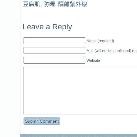
豆腐肌
,
防曬
,
隔離紫外線
Leave a Reply
Name (required)
Mail (will not be published) (r
Website