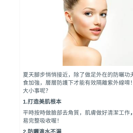
夏天腳步悄悄接近，除了做足外在的防曬功
食加強，層層防護下才能有效隔離紫外線唷
大小事呢？
1.
打造美肌根本
平時按時做臉部去角質，肌膚做好清潔工作
易完整吸收喔！
2.
防曬滴水不漏