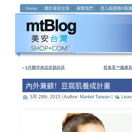
Home
關於美安台灣
聯繫我們
登入超連鎖®事
«
6月夥伴商店促銷訊息
若美芙™護膚系
內外兼顧！豆腐肌養成計畫
5月 28th, 2015 | Author:
Market Taiwan
|
Leav