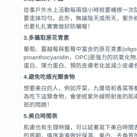
從事戶外水上活動每兩個小時就要補擦一次
要塗抹均勻。此外，無論陰天或雨天，紫外
也要扎扎實實做好防曬喔！
3.
多攝取
原花青素
葡萄、蔓越莓與藍莓中富含的原花青素(oligo
proanthocyanidin，OPC)是強力的抗
蛋白、彈力蛋白、預防皮膚老化並減少皮膚
4.
避免吃感光類食物
想要美白的人，例如芹菜、九層塔和香菜等
為吃下這類食物，會使經紫外線照射後的肌
斑的問題！
5.
美白時間表
肌膚也有生理時鐘，可以試著寫下美白時間
的周期，循序漸進做好保濕、美白、去角質