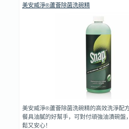
美安威淨®蘆薈除菌洗碗精
美安威淨®蘆薈除菌洗碗精的高效洗淨配
餐具油膩的好幫手，可對付頑強油漬碗盤
鬆又安心！