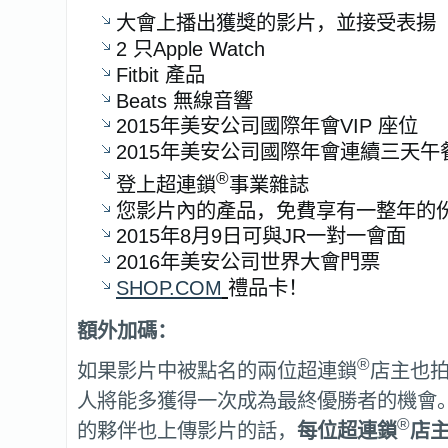
大會上播出獲獎的影片，並接受表揚
2 只Apple Watch
Fitbit 產品
Beats 無線音響
2015年美安公司國際年會VIP 座位
2015年美安公司國際年會連續三天午
®
登上超連鎖
事業雜誌
您影片內的產品，免費享有一整年的
2015年8月9日可與JR一對一會面
2016年美安公司世界大會門票
SHOP.COM
禮品卡！
額外加碼：
®
如果影片中被點名的兩位超連鎖
店主也
人將能多獲得一次成為最終優勝者的機會
®
的夥伴也上傳影片的話，
每位超連鎖
店