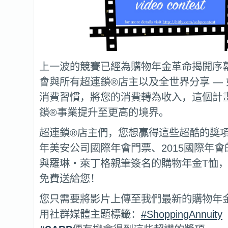
上一波的競賽已經為購物年金革命揭開序
會與所有超連鎖®店主以及全世界分享 —
消費習慣，將您的消費轉為收入，這個計
鎖®事業提升至更高的境界。
超連鎖®店主們，您想贏得這些超酷的獎項嗎
年美安公司國際年會門票、2015國際年會的
與羅琳‧萊丁格親筆簽名的購物年金T恤
免費送給您！
您只需要將影片上傳至我們最新的購物年
用社群媒體主題標籤：
#ShoppingAnnuity