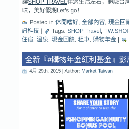
讓
SHOP TRAVEL
伴您生活左右，體驗台
味，美好假期Let’s go！
Posted in
休閒嗜好
,
全部內容
,
現金回饋 
訊科技
|
Tags:
SHOP Travel
,
TW.SHO
住宿
,
溫泉
,
現金回饋
,
租車
,
購物年金
|
全新『#購物年金紅利基金』影
4月 29th, 2015 | Author:
Market Taiwan