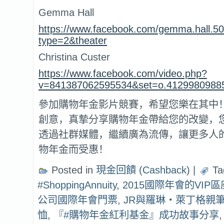
Gemma Hall
https://www.facebook.com/gemma.hall.5
type=2&theater
Christina Custer
https://www.facebook.com/video.php?
v=841387062595534&set=o.41299809885
參加購物年金影片競賽，希望您樂在其中
創意，真摯分享購物年金帶給您的改變，
透過社群媒體，繼續廣為流傳，讓更多人
物年金而受惠！
Posted in
現金回饋 (Cashback)
|
Ta
#ShoppingAnnuity
,
2015國際年會的VIP
公司國際年會門票
,
JR與羅琳‧萊丁格親
恤
,
『#購物年金紅利基金』成功故事分享