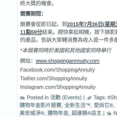
終大獎的機會。
競賽期間：
競賽會從即日起，到
2015
年
7
月
26
日
(
星期
11
點
59
分
結束。趕快拿起相機，按下錄影
的產品，告訴大家轉消費為收入是一件多
*
本競賽同時於美國和其他國家同時舉行
網站：
www.shoppingannnuity.com
Facebook.com/ShoppingAnnuity
Twitter.com/ShoppingAnnuity
Instagram.com/ShoppingAnnuity
Posted in
活動 (Events)
|
Tags:
#Sh
購物年金影片競賽
,
全新生活™
,
愛尚它®
,
美安威淨®
,
購物年金
,
超連鎖®店主
|
N