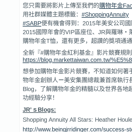
您只需要將影片上傳至我們的
購物年金Fac
用社群媒體主題標籤：
#ShoppingAnnuity
#SABP
便有機會得到：2015年美安公司
2015國際年會的VIP區座位、JR與羅琳
購物年金T恤，還有更多，超讚的獎項通
全新『#購物年金紅利基金』影片競賽規
https://blog.markettaiwan.co
想參加購物年金影片競賽，不知道如何著
物年金創辦人
－
美安集團總裁兼首席執行長JR
Blog，了解購物年金的精髓以及世界各地
功經驗分享！
JR’
ｓ
Blogs:
Shopping Annuity All Stars: Heather Houl
http://www.beingjrridinger.com/success-st