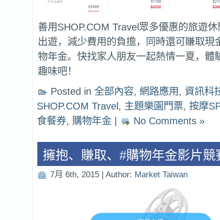
善用SHOP.COM Travel眾多優惠的旅
出遊，減少費用的負擔，同時還可賺取現
物年金。快找家人朋友一起熱情一夏，體
趣味吧！
Posted in
全部內容
,
網路應用
,
資訊科
SHOP.COM Travel
,
主題樂園門票
,
按摩S
食餐券
,
購物年金
|
No Comments »
擁抱、賺取、#購物年金影片競
7月 6th, 2015 | Author:
Market Taiwan