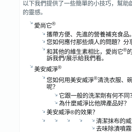
以下我們提供了一些簡單的小技巧，幫助
的靈感。
®
愛尚它
攜帶方便、先進的營養補充食品
您如何應付那些煩人的問題？分
®
和其他的維生素相比，愛尚它
訴我們/展示給我們看。
®
美安威淨
®
您如何用美安威淨
清洗衣服、
呢？
它跟一般的洗潔劑有何不同
為什麼威淨比他牌產品好？
美安威淨®的效果？
清潔抹布的威
去味除漬噴霧