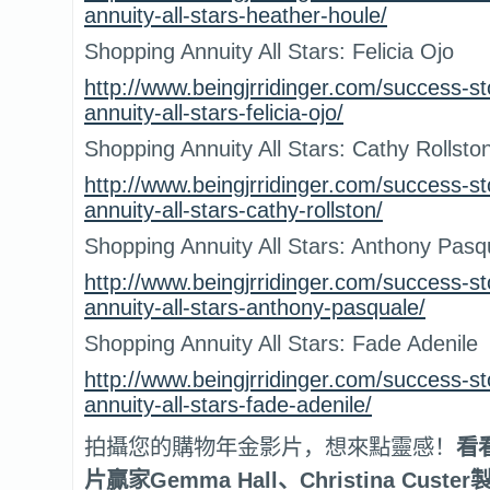
annuity-all-stars-heather-houle/
Shopping Annuity All Stars: Felicia Ojo
http://www.beingjrridinger.com/success-st
annuity-all-stars-felicia-ojo/
Shopping Annuity All Stars: Cathy Rollsto
http://www.beingjrridinger.com/success-st
annuity-all-stars-cathy-rollston/
Shopping Annuity All Stars: Anthony Pasq
http://www.beingjrridinger.com/success-st
annuity-all-stars-anthony-pasquale/
Shopping Annuity All Stars: Fade Adenile
http://www.beingjrridinger.com/success-st
annuity-all-stars-fade-adenile/
拍攝您的購物年金影片，想來點靈感！
看
片贏家
Gemma Hall
、
Christina Custer