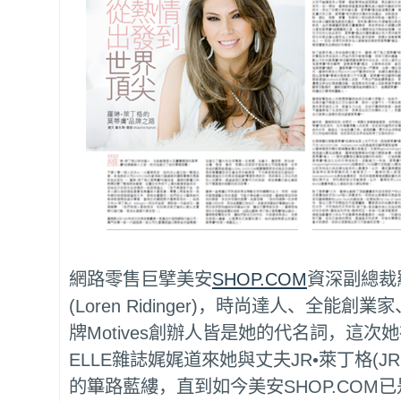
網路零售巨擘美安
SHOP.COM
資深副總裁
(Loren Ridinger)，時尚達人、全能
牌Motives創辦人皆是她的代名詞，這次
ELLE雜誌娓娓道來她與丈夫JR•萊丁格(JR R
的篳路藍縷，直到如今美安SHOP.COM已