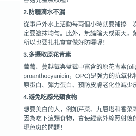
容易完整吸收喔！
2.
防曬滴水不漏
從事戶外水上活動每兩個小時就要補擦一
定要塗抹均勻。此外，無論陰天或雨天，
所以也要扎扎實實做好防曬喔！
3.
多攝取
原花青素
葡萄、蔓越莓與藍莓中富含的原花青素(oli
proanthocyanidin，OPC)是強力的抗
原蛋白、彈力蛋白、預防皮膚老化並減少
4.
避免吃感光類食物
想要美白的人，例如芹菜、九層塔和香菜
因為吃下這類食物，會使經紫外線照射後
現色斑的問題！