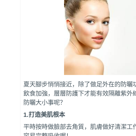
夏天腳步悄悄接近，除了做足外在的防曬
飲食加強，層層防護下才能有效隔離紫外
防曬大小事呢？
1.
打造美肌根本
平時按時做臉部去角質，肌膚做好清潔工