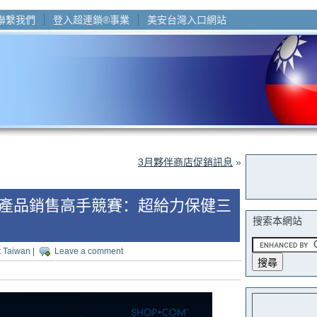
聯繫我們
登入超連鎖®事業
美安台灣入口網站
3月夥伴商店促銷訊息
»
產品銷售高手競賽：超給力保健三
搜索本網站
t Taiwan
|
Leave a comment