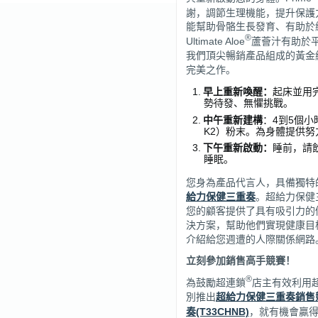
謝，調節生理機能，提升保護
能幫助骨骼生長發育、有助於
®
Ultimate Aloe
蘆薈汁有助於
我們頂尖暢銷產品組成的黃金
完美之作。
早上重新喚醒：
起床並用
勢待發、無懼挑戰。
中午重新建構
：4到5個
K2）粉末。為身體提供
下午重新啟動：
睡前，請飲用U
睡眠。
您身為產品代言人，具備獨特
給力保健三重奏
。超給力保健
您的顧客提供了具有吸引力的
決方案，幫助他們實現健康目
介紹給您週遭的人際關係網路
立刻參加銷售高手競賽！
®
為鼓勵超連鎖
店主有效利用
別推出
超給力保健三重奏銷
奏(T33CHNB)
，就有機會贏得