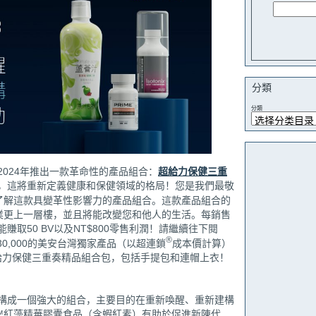
分類
分類
024年推出一款革命性的產品組合：
超給力保健三重
，這將重新定義健康和保健領域的格局！您是我們最敬
了解這款具變革性影響力的產品組合。這款產品組合的
業更上一層樓，並且將能改變您和他人的生活。每銷售
取50 BV以及NT$800零售利潤！請繼續往下閱
®
0,000的美安台灣獨家產品（以超連鎖
成本價計算）
版超給力保健三重奏精品組合包，包括手提包和連帽上衣！
構成一個強大的組合，主要目的在重新喚醒、重新建構
e™紅藻精華膠囊食品（含蝦紅素）有助於促進新陳代