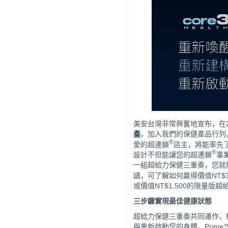
美安台灣非常興奮地宣布，在2
奏
，加入我們的保健產品行列
®
愛的超連鎖
店主，將能率先
®
設計不但能讓您的超連鎖
事
一組超給力保健三重奏，您就能賺
讀，可了解如何贏得價值NT$3
或價值NT$1,500的限量
三步驟實現最佳健康狀態
超給力保健三重奏共同運作，
與重新啟動您的身體。Prim