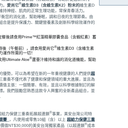
®
力。
愛尚它
維生素
D3
（含維生素
K2
）粉末的
維生素D
維持神經、肌肉的正常生理功能，常保青春活力。
平衡您的消化道，幫助睡眠，調和日夜的生理節奏。由
組合是提升保護力、關鍵營養素及創新科學綜效運作的
完餐後請食用Prime™紅藻精華膠囊食品（含蝦紅素）蓄
®
小時後（午餐前），請食用愛尚它
維生素D3（含維生素
努力運作所需的一切！
®
ltimate Aloe
蘆薈汁維持和諧的消化道機能，幫助
的優勢，可以為希望在新的一年重視健康的人們提供
超
三重奏不僅代表了健康和保健領域的重大進展，並且為
價值主張：一個簡單、有效，並且以科學根據制訂的解
標。我們鼓勵您熟悉這款令人興奮的全新產品組合，並
。
®
超給力保健三重奏拓展超連鎖
事業，美安台灣公司特
售競賽
，凡使用或零售10組（含）以上
超給力保健三重
®
價值NT$30,000的美安台灣獨家產品（以超連鎖
成本